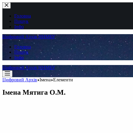
Перейти
до
вмісту
Головна
Пошук
Інфо
Цифровий Архів ННМБУ
Головна
Пошук
Інфо
Цифровий Архів ННМБУ
Цифровий Архів
Імена
Елементи
Імена
Мятига О.М.