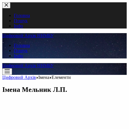
Перейти
до
вмісту
Головна
Пошук
Інфо
Цифровий Архів ННМБУ
Головна
Пошук
Інфо
Цифровий Архів ННМБУ
Цифровий Архів
Імена
Елементи
Імена
Мельник Л.П.