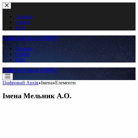
Перейти
до
вмісту
Головна
Пошук
Інфо
Цифровий Архів ННМБУ
Головна
Пошук
Інфо
Цифровий Архів ННМБУ
Цифровий Архів
Імена
Елементи
Імена
Мельник А.О.