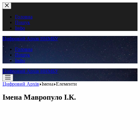
Перейти
до
вмісту
Головна
Пошук
Інфо
Цифровий Архів ННМБУ
Головна
Пошук
Інфо
Цифровий Архів ННМБУ
Цифровий Архів
Імена
Елементи
Імена
Мавропуло І.К.