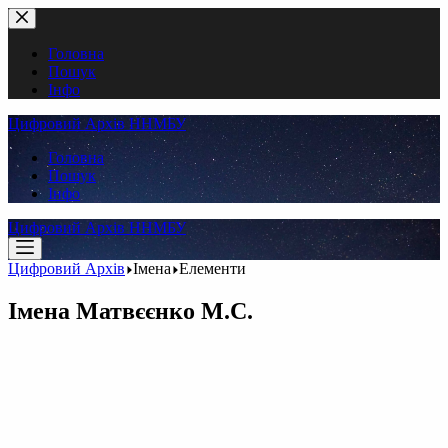
Перейти
до
вмісту
Головна
Пошук
Інфо
Цифровий Архів ННМБУ
Головна
Пошук
Інфо
Цифровий Архів ННМБУ
Цифровий Архів
Імена
Елементи
Імена
Матвєєнко М.С.