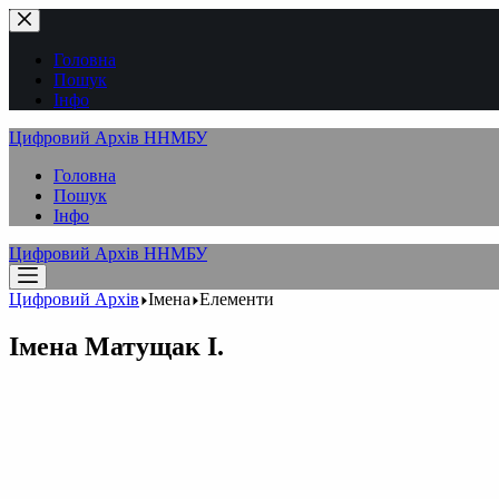
Перейти
до
вмісту
Головна
Пошук
Інфо
Цифровий Архів ННМБУ
Головна
Пошук
Інфо
Цифровий Архів ННМБУ
Цифровий Архів
Імена
Елементи
Імена
Матущак І.