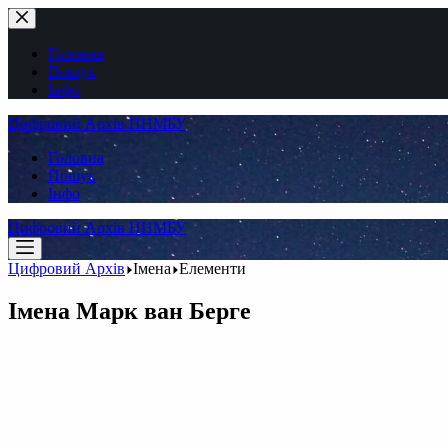
Перейти
до
вмісту
Головна
Пошук
Інфо
Цифровий Архів ННМБУ
Головна
Пошук
Інфо
Цифровий Архів ННМБУ
Цифровий Архів
Імена
Елементи
Імена
Марк ван Берге