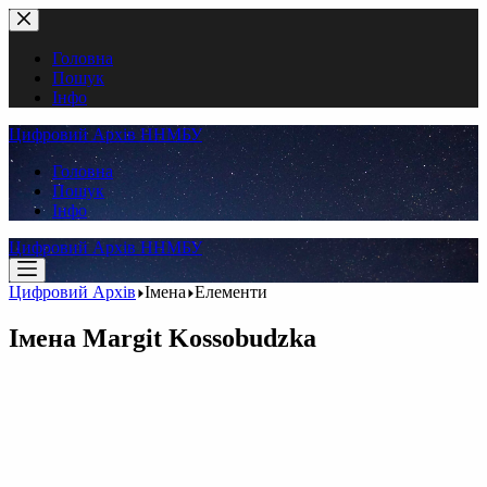
Перейти
до
вмісту
Головна
Пошук
Інфо
Цифровий Архів ННМБУ
Головна
Пошук
Інфо
Цифровий Архів ННМБУ
Цифровий Архів
Імена
Елементи
Імена
Margit Kossobudzka