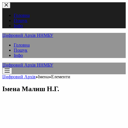
Перейти
до
вмісту
Головна
Пошук
Інфо
Цифровий Архів ННМБУ
Головна
Пошук
Інфо
Цифровий Архів ННМБУ
Цифровий Архів
Імена
Елементи
Імена
Малиш Н.Г.