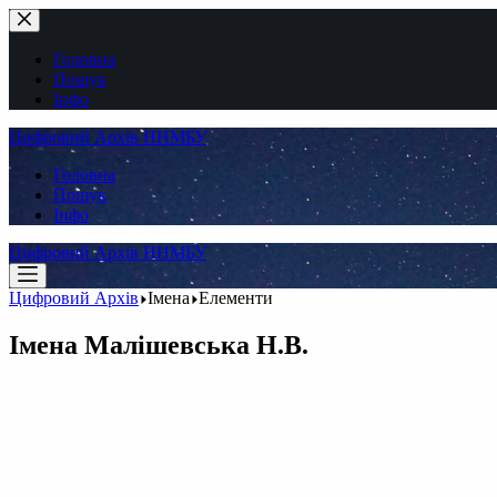
Перейти
до
вмісту
Головна
Пошук
Інфо
Цифровий Архів ННМБУ
Головна
Пошук
Інфо
Цифровий Архів ННМБУ
Цифровий Архів
Імена
Елементи
Імена
Малішевська Н.В.