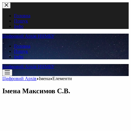
Перейти
до
вмісту
Головна
Пошук
Інфо
Цифровий Архів ННМБУ
Головна
Пошук
Інфо
Цифровий Архів ННМБУ
Цифровий Архів
Імена
Елементи
Імена
Максимов С.В.