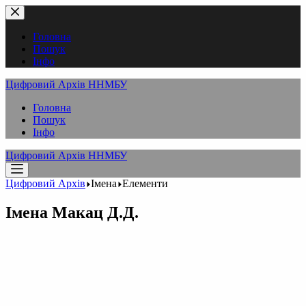
Перейти
до
вмісту
Головна
Пошук
Інфо
Цифровий Архів ННМБУ
Головна
Пошук
Інфо
Цифровий Архів ННМБУ
Цифровий Архів
Імена
Елементи
Імена
Макац Д.Д.