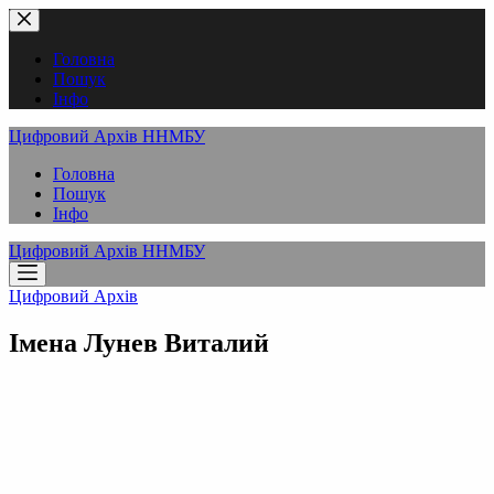
Перейти
до
вмісту
Головна
Пошук
Інфо
Цифровий Архів ННМБУ
Головна
Пошук
Інфо
Цифровий Архів ННМБУ
Цифровий Архів
Імена
Лунев Виталий