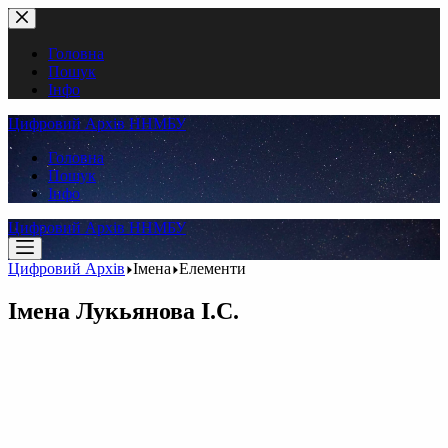
Перейти
до
вмісту
Головна
Пошук
Інфо
Цифровий Архів ННМБУ
Головна
Пошук
Інфо
Цифровий Архів ННМБУ
Цифровий Архів
Імена
Елементи
Імена
Лукьянова І.С.