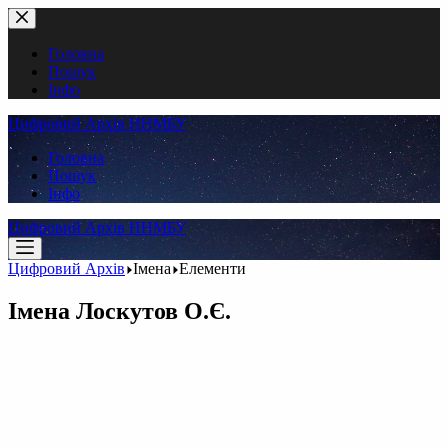
Перейти
до
вмісту
Головна
Пошук
Інфо
Цифровий Архів ННМБУ
Головна
Пошук
Інфо
Цифровий Архів ННМБУ
Цифровий Архів
Імена
Елементи
Імена
Лоскутов О.Є.