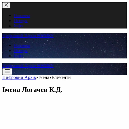
Перейти
до
вмісту
Головна
Пошук
Інфо
Цифровий Архів ННМБУ
Головна
Пошук
Інфо
Цифровий Архів ННМБУ
Цифровий Архів
Імена
Елементи
Імена
Логачев К.Д.