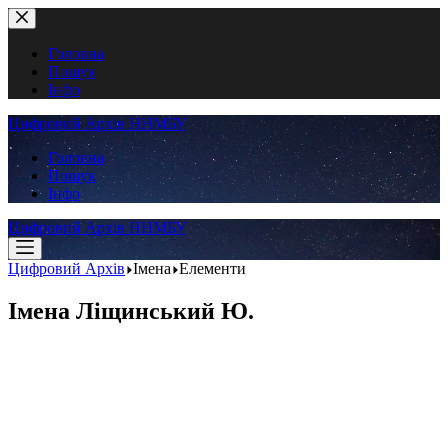
Перейти
до
вмісту
Головна
Пошук
Інфо
Цифровий Архів ННМБУ
Головна
Пошук
Інфо
Цифровий Архів ННМБУ
Цифровий Архів
Імена
Елементи
Імена
Ліщинський Ю.