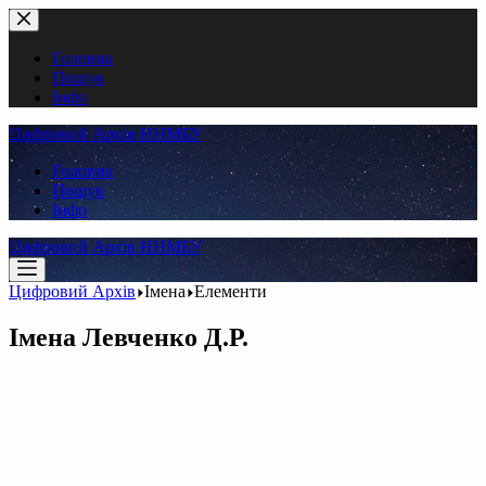
Перейти
до
вмісту
Головна
Пошук
Інфо
Цифровий Архів ННМБУ
Головна
Пошук
Інфо
Цифровий Архів ННМБУ
Цифровий Архів
Імена
Елементи
Імена
Левченко Д.Р.