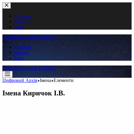
Перейти
до
вмісту
Головна
Пошук
Інфо
Цифровий Архів ННМБУ
Головна
Пошук
Інфо
Цифровий Архів ННМБУ
Цифровий Архів
Імена
Елементи
Імена
Киричок І.В.