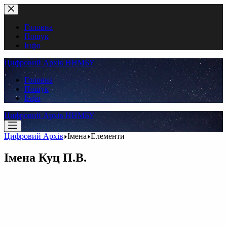
Перейти
до
вмісту
Головна
Пошук
Інфо
Цифровий Архів ННМБУ
Головна
Пошук
Інфо
Цифровий Архів ННМБУ
Цифровий Архів
Імена
Елементи
Імена
Куц П.В.