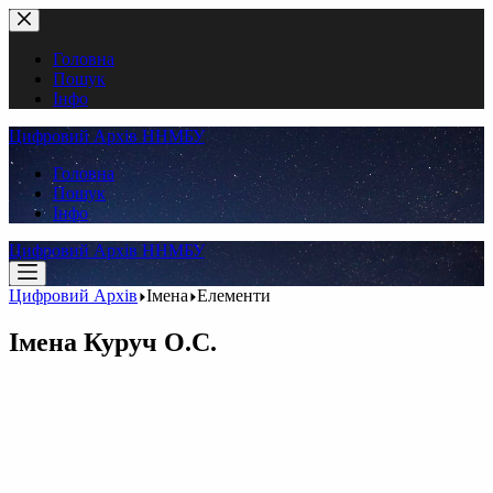
Перейти
до
вмісту
Головна
Пошук
Інфо
Цифровий Архів ННМБУ
Головна
Пошук
Інфо
Цифровий Архів ННМБУ
Цифровий Архів
Імена
Елементи
Імена
Куруч О.С.