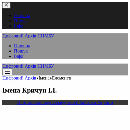
Перейти
до
вмісту
Головна
Пошук
Інфо
Цифровий Архів ННМБУ
Головна
Пошук
Інфо
Цифровий Архів ННМБУ
Цифровий Архів
Імена
Елементи
Імена
Кричун І.І.
Національна науова медична бібліотека України