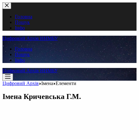
Перейти
до
вмісту
Головна
Пошук
Інфо
Цифровий Архів ННМБУ
Головна
Пошук
Інфо
Цифровий Архів ННМБУ
Цифровий Архів
Імена
Елементи
Імена
Кричевська Г.М.