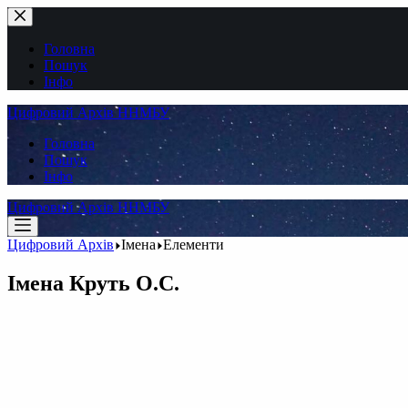
Перейти
до
вмісту
Головна
Пошук
Інфо
Цифровий Архів ННМБУ
Головна
Пошук
Інфо
Цифровий Архів ННМБУ
Цифровий Архів
Імена
Елементи
Імена
Круть О.С.