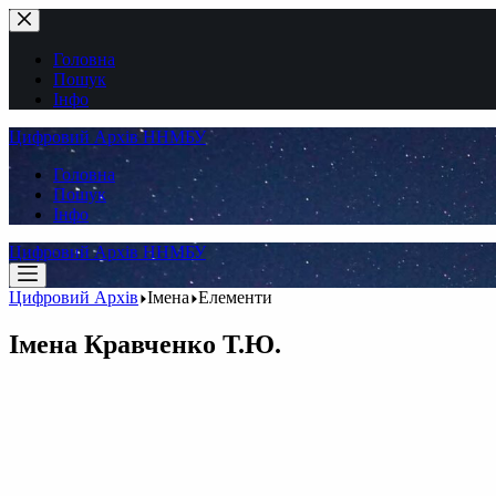
Перейти
до
вмісту
Головна
Пошук
Інфо
Цифровий Архів ННМБУ
Головна
Пошук
Інфо
Цифровий Архів ННМБУ
Цифровий Архів
Імена
Елементи
Імена
Кравченко Т.Ю.