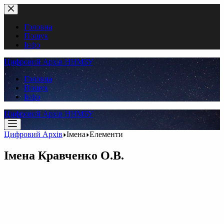
Перейти
до
вмісту
Головна
Пошук
Інфо
Цифровий Архів ННМБУ
Головна
Пошук
Інфо
Цифровий Архів ННМБУ
Цифровий Архів
Імена
Елементи
Імена
Кравченко О.В.