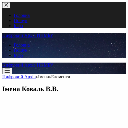
Перейти
до
вмісту
Головна
Пошук
Інфо
Цифровий Архів ННМБУ
Головна
Пошук
Інфо
Цифровий Архів ННМБУ
Цифровий Архів
Імена
Елементи
Імена
Коваль В.В.