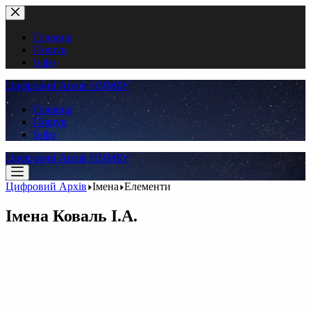
Перейти
до
вмісту
Головна
Пошук
Інфо
Цифровий Архів ННМБУ
Головна
Пошук
Інфо
Цифровий Архів ННМБУ
Цифровий Архів
Імена
Елементи
Імена
Коваль І.А.