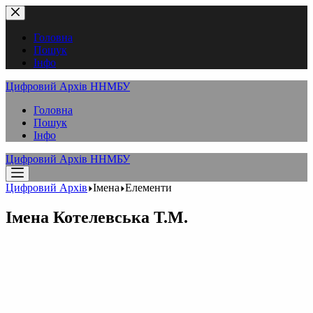
Перейти
до
вмісту
Головна
Пошук
Інфо
Цифровий Архів ННМБУ
Головна
Пошук
Інфо
Цифровий Архів ННМБУ
Цифровий Архів
Імена
Елементи
Імена
Котелевська Т.М.