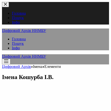
Перейти
до
вмісту
Головна
Пошук
Інфо
Цифровий Архів ННМБУ
Головна
Пошук
Інфо
Цифровий Архів ННМБУ
Цифровий Архів
Імена
Елементи
Імена
Кошурба І.В.