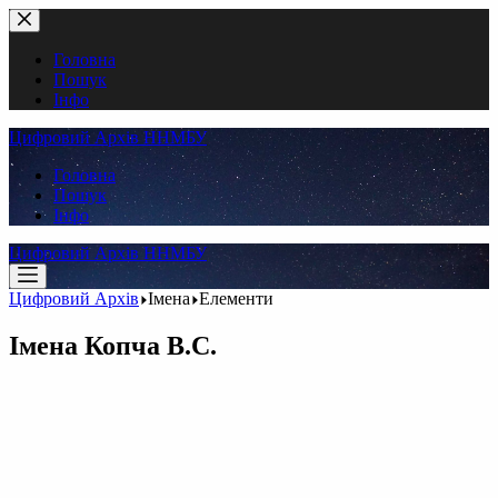
Перейти
до
вмісту
Головна
Пошук
Інфо
Цифровий Архів ННМБУ
Головна
Пошук
Інфо
Цифровий Архів ННМБУ
Цифровий Архів
Імена
Елементи
Імена
Копча В.С.