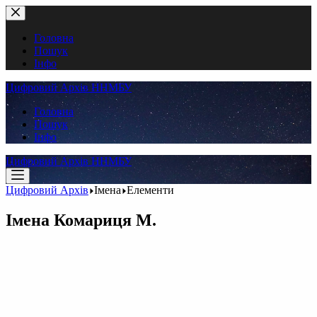
Перейти
до
вмісту
Головна
Пошук
Інфо
Цифровий Архів ННМБУ
Головна
Пошук
Інфо
Цифровий Архів ННМБУ
Цифровий Архів
Імена
Елементи
Імена
Комариця М.