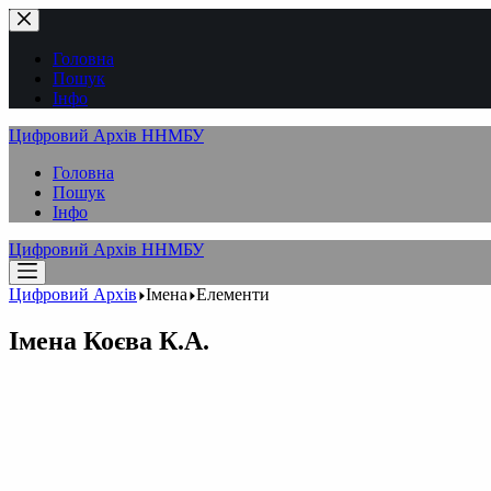
Перейти
до
вмісту
Головна
Пошук
Інфо
Цифровий Архів ННМБУ
Головна
Пошук
Інфо
Цифровий Архів ННМБУ
Цифровий Архів
Імена
Елементи
Імена
Коєва К.А.