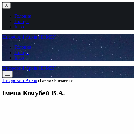
Перейти
до
вмісту
Головна
Пошук
Інфо
Цифровий Архів ННМБУ
Головна
Пошук
Інфо
Цифровий Архів ННМБУ
Цифровий Архів
Імена
Елементи
Імена
Кочубей В.А.