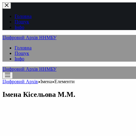
Перейти
до
вмісту
Головна
Пошук
Інфо
Цифровий Архів ННМБУ
Головна
Пошук
Інфо
Цифровий Архів ННМБУ
Цифровий Архів
Імена
Елементи
Імена
Кісельова М.М.