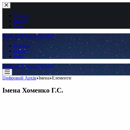
Перейти
до
вмісту
Головна
Пошук
Інфо
Цифровий Архів ННМБУ
Головна
Пошук
Інфо
Цифровий Архів ННМБУ
Цифровий Архів
Імена
Елементи
Імена
Хоменко Г.С.