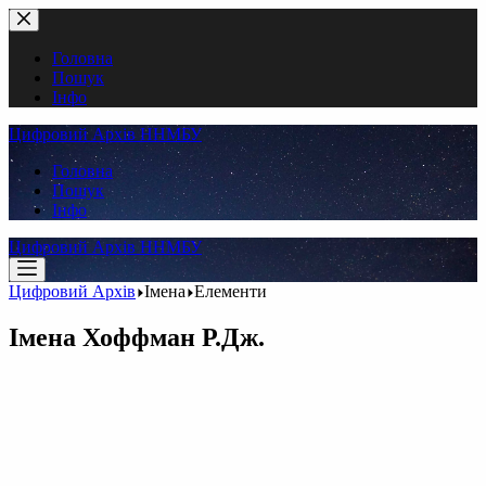
Перейти
до
вмісту
Головна
Пошук
Інфо
Цифровий Архів ННМБУ
Головна
Пошук
Інфо
Цифровий Архів ННМБУ
Цифровий Архів
Імена
Елементи
Імена
Хоффман Р.Дж.