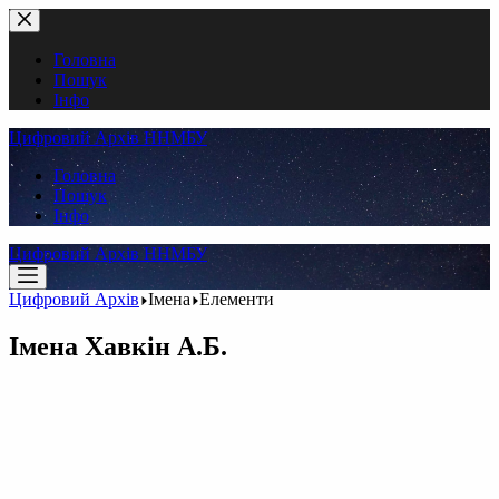
Перейти
до
вмісту
Головна
Пошук
Інфо
Цифровий Архів ННМБУ
Головна
Пошук
Інфо
Цифровий Архів ННМБУ
Цифровий Архів
Імена
Елементи
Імена
Хавкін А.Б.