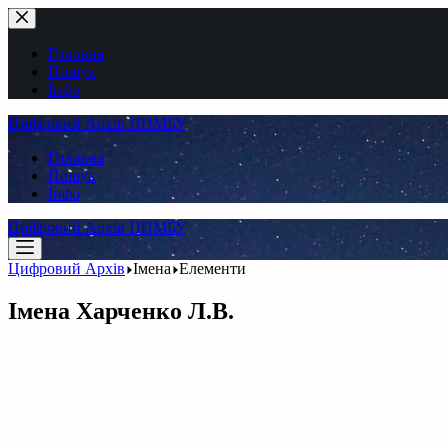
Перейти
до
вмісту
Головна
Пошук
Інфо
Цифровий Архів ННМБУ
Головна
Пошук
Інфо
Цифровий Архів ННМБУ
Цифровий Архів
Імена
Елементи
Імена
Харченко Л.В.