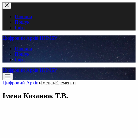
Перейти
до
вмісту
Головна
Пошук
Інфо
Цифровий Архів ННМБУ
Головна
Пошук
Інфо
Цифровий Архів ННМБУ
Цифровий Архів
Імена
Елементи
Імена
Казанюк Т.В.