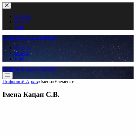
Перейти
до
вмісту
Головна
Пошук
Інфо
Цифровий Архів ННМБУ
Головна
Пошук
Інфо
Цифровий Архів ННМБУ
Цифровий Архів
Імена
Елементи
Імена
Кацан С.В.