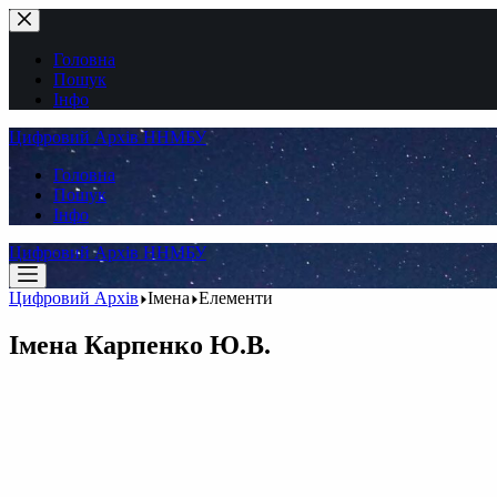
Перейти
до
вмісту
Головна
Пошук
Інфо
Цифровий Архів ННМБУ
Головна
Пошук
Інфо
Цифровий Архів ННМБУ
Цифровий Архів
Імена
Елементи
Імена
Карпенко Ю.В.