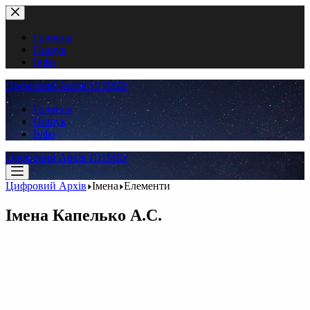
Перейти
до
вмісту
Головна
Пошук
Інфо
Цифровий Архів ННМБУ
Головна
Пошук
Інфо
Цифровий Архів ННМБУ
Цифровий Архів
Імена
Елементи
Імена
Капелько А.С.