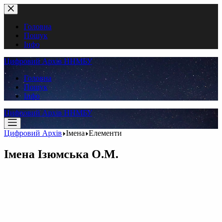
Перейти
до
вмісту
Головна
Пошук
Інфо
Цифровий Архів ННМБУ
Головна
Пошук
Інфо
Цифровий Архів ННМБУ
Цифровий Архів
Імена
Елементи
Імена
Ізюмська О.М.