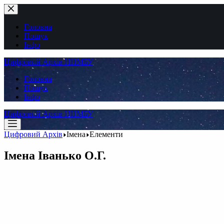
Перейти
до
вмісту
Головна
Пошук
Інфо
Цифровий Архів ННМБУ
Головна
Пошук
Інфо
Цифровий Архів ННМБУ
Цифровий Архів
Імена
Елементи
Імена
Іванько О.Г.