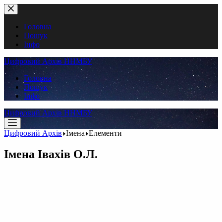
Перейти
до
вмісту
Головна
Пошук
Інфо
Цифровий Архів ННМБУ
Головна
Пошук
Інфо
Цифровий Архів ННМБУ
Цифровий Архів
Імена
Елементи
Імена
Івахів О.Л.