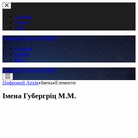
Перейти
до
вмісту
Головна
Пошук
Інфо
Цифровий Архів ННМБУ
Головна
Пошук
Інфо
Цифровий Архів ННМБУ
Цифровий Архів
Імена
Елементи
Імена
Губергріц М.М.