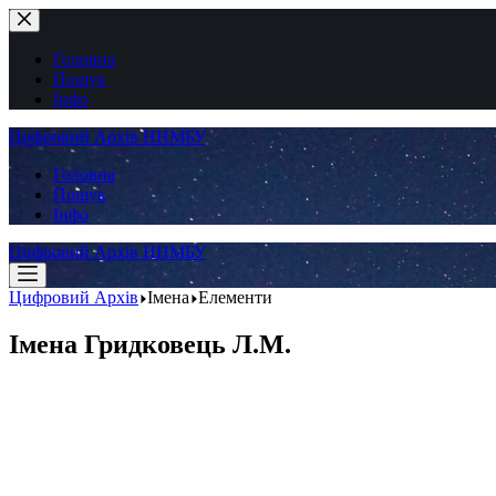
Перейти
до
вмісту
Головна
Пошук
Інфо
Цифровий Архів ННМБУ
Головна
Пошук
Інфо
Цифровий Архів ННМБУ
Цифровий Архів
Імена
Елементи
Імена
Гридковець Л.М.