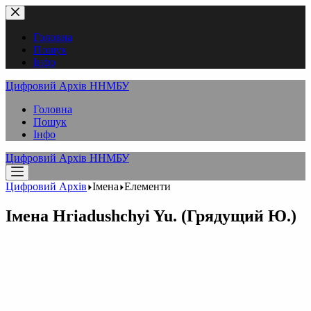
Перейти
до
вмісту
Головна
Пошук
Інфо
Цифровий Архів ННМБУ
Головна
Пошук
Інфо
Цифровий Архів ННМБУ
Цифровий Архів
Імена
Елементи
Імена
Hriadushchyi Yu. (Грядущий Ю.)