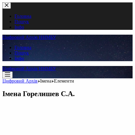
Перейти
до
вмісту
Головна
Пошук
Інфо
Цифровий Архів ННМБУ
Головна
Пошук
Інфо
Цифровий Архів ННМБУ
Цифровий Архів
Імена
Елементи
Імена
Горелишев С.А.